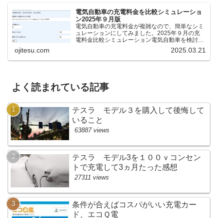
電気自動車の充電料金を比較シミュレーショ
ン2025年９月版
電気自動車の充電料金が複雑なので、簡単なシミ
ュレーションにしてみました。2025年９月の充
電料金比較シミュレーション電気自動車を検討し
ているけれど、どの充電器が料金が安いのか、時
ojitesu.com
2025.03.21
間がどれくらいかかるのかを比較したいが、よく
わからないと思いま...
よく読まれている記事
テスラ モデル３を購入して後悔して
いること
63887 views
テスラ モデル3を１００ｖコンセン
トで充電して3ヵ月たった感想
27311 views
条件が合えばコスパがいい充電カー
ド、エコＱ電