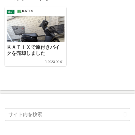
雑記
ＫＡＴＩＸで原付きバイ
クを売却しました
2023.09.01