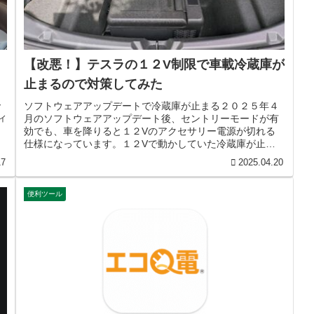
【改悪！】テスラの１２V制限で車載冷蔵庫が
止まるので対策してみた
ー
ソフトウェアアップデートで冷蔵庫が止まる２０２５年４
ィ
月のソフトウェアアップデート後、セントリーモードが有
Ｄ
効でも、車を降りると１２Vのアクセサリー電源が切れる
仕様になっています。１２Vで動かしていた冷蔵庫が止ま
ってしまいます。これは痛い。片道...
17
2025.04.20
便利ツール