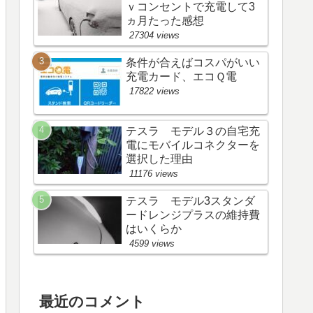
ｖコンセントで充電して3
ヵ月たった感想
27304 views
条件が合えばコスパがいい
充電カード、エコＱ電
17822 views
テスラ モデル３の自宅充
電にモバイルコネクターを
選択した理由
11176 views
テスラ モデル3スタンダ
ードレンジプラスの維持費
はいくらか
4599 views
最近のコメント