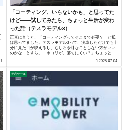
「コーティング、いらないかも」と思ってた
けど——試してみたら、ちょっと生活が変わ
った話（テスラモデル3）
シ
レ
正直に言うと、「コーティングってそこまで必要？」と私
が
は思ってました。テスラモデル3って、洗車しただけでも十
た
分に見た目が映えるし、むしろ余計なことしない方がいい
のかな…とすら。「ホコリが、落ちにくい？」ちょっとし
た違和感普段どおり洗車して、き...
21
2025.07.04
便利ツール