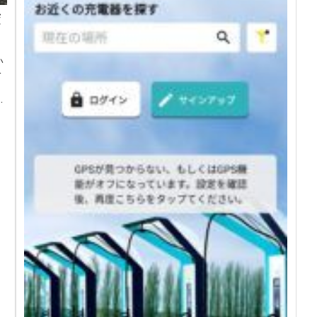
変
い
冷
。