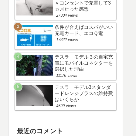
ｖコンセントで充電して3
ヵ月たった感想
27304 views
条件が合えばコスパがいい
充電カード、エコＱ電
17822 views
テスラ モデル３の自宅充
電にモバイルコネクターを
選択した理由
11176 views
テスラ モデル3スタンダ
ードレンジプラスの維持費
はいくらか
4599 views
最近のコメント