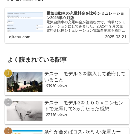
電気自動車の充電料金を比較シミュレーショ
ン2025年９月版
電気自動車の充電料金が複雑なので、簡単なシミ
ュレーションにしてみました。2025年９月の充
電料金比較シミュレーション電気自動車を検討し
ているけれど、どの充電器が料金が安いのか、時
ojitesu.com
2025.03.21
間がどれくらいかかるのかを比較したいが、よく
わからないと思いま...
よく読まれている記事
テスラ モデル３を購入して後悔して
いること
63910 views
テスラ モデル3を１００ｖコンセン
トで充電して3ヵ月たった感想
27336 views
条件が合えばコスパがいい充電カー