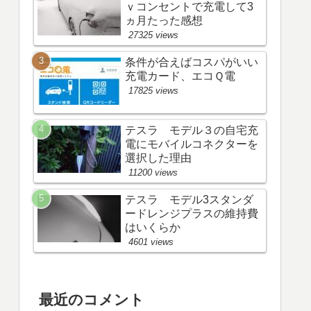
ｖコンセントで充電して3
ヵ月たった感想
27325 views
条件が合えばコスパがいい
充電カード、エコＱ電
17825 views
テスラ モデル３の自宅充
電にモバイルコネクターを
選択した理由
11200 views
テスラ モデル3スタンダ
ードレンジプラスの維持費
はいくらか
4601 views
最近のコメント