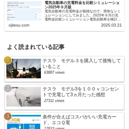
電気自動車の充電料金を比較シミュレーショ
ン2025年９月版
電気自動車の充電料金が複雑なので、簡単なシミ
ュレーションにしてみました。2025年９月の充
電料金比較シミュレーション電気自動車を検討し
ているけれど、どの充電器が料金が安いのか、時
ojitesu.com
2025.03.21
間がどれくらいかかるのかを比較したいが、よく
わからないと思いま...
よく読まれている記事
テスラ モデル３を購入して後悔して
いること
63887 views
テスラ モデル3を１００ｖコンセン
トで充電して3ヵ月たった感想
27311 views
条件が合えばコスパがいい充電カー
ド、エコＱ電
17823 views