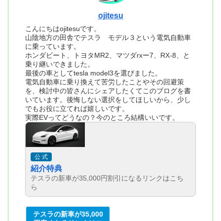
ojitesu
こんにちはojitesuです。
山陰地方の田舎でテスラ モデル３という電気自動車
に乗っています。
ホンダビート、トヨタMR2、マツダrxー7、RX-8、と
乗り継いできました。
最後の車としてtesla model3を選びました。
電気自動車に乗り換えて苦労したことやその回避策
を、検討中の皆さんにシェアしたくてこのブログを書
いています。後悔しない選択をしてほしいから、少し
でもお役に立てれば嬉しいです。
実際EVってどうなの？今のところ結構いいです。
公 式
紹介特典
テスラの新車が35,000円割引になるリンクはこち
ら
テスラの新車が35,000