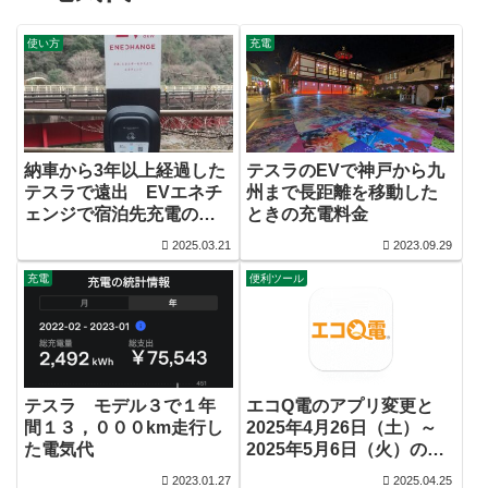
使い方
充電
納車から3年以上経過した
テスラのEVで神戸から九
テスラで遠出 EVエネチ
州まで長距離を移動した
ェンジで宿泊先充電の実
ときの充電料金
際と注意点
2025.03.21
2023.09.29
充電
便利ツール
テスラ モデル３で１年
エコQ電のアプリ変更と
間１３，０００km走行し
2025年4月26日（土）～
た電気代
2025年5月6日（火）の割
引について
2023.01.27
2025.04.25