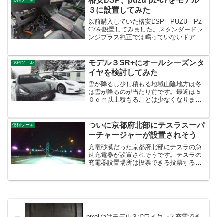
格安DSP、puzu pz-c7をモデル
オンの何がいいの？私の場...
３に設置してみた
以前購入していた格安DSP PUZU PZ-
C7を設置してみました。スタンダードレ
ンジプラス純正では鳴っていないドアの
ツイーターとAピラーのスピーカーを鳴ら
すのが目的です。購入した商品 PUZU
PZ-C7トヨタ用のハーネスを注文したの
モデル３SR+にオールシーズンタ
便利ツール
です...
イヤを検討してみた
雪が降るし少し積もる地域山陰地方は冬
は雪が降るのが当たり前です。最近は５
０ｃｍ以上積もることは少なくなりまし
た。それでも全く積らないということは
あり得ません。ただ、軒先からつららが
ぶら下がっている光景は、ここ10年でほ
ついに京都府北部にテスラスーパ
便利ツール
とんどみなくなってきま...
ーチャージャーが設置されそう
充電砂漠だった京都府北部にテスラの急
速充電器が設置されそうです。テスラの
充電器設置場所は投票できる投票するに
はテスラのアカウントが必要です。投票
がはじまると、テスラアプリなどに通知
が来ます。理由を選択して、設置してほ
しい場所に投票します。京...
pixel7aはモデル３でワイヤレス充電でき