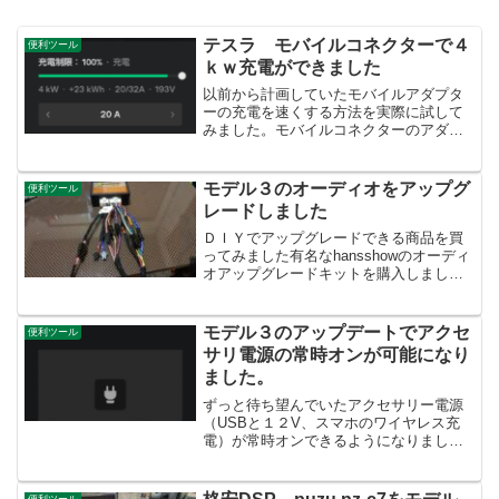
テスラ モバイルコネクターで４
便利ツール
ｋｗ充電ができました
以前から計画していたモバイルアダプタ
ーの充電を速くする方法を実際に試して
みました。モバイルコネクターのアダプ
タが届いた左の３０A対応モバイルアダプ
ターがアメリカからとどきました。右は
間違えて購入した１６A２００Vのアダプ
モデル３のオーディオをアップグ
便利ツール
ターです。ebayを...
レードしました
ＤＩＹでアップグレードできる商品を買
ってみました有名なhansshowのオーディ
オアップグレードキットを購入しまし
た。２０２１年モデルは１００ドルで
す。円安なので１３５００円くらいにな
ります。Free Shippingなら送料無料で
モデル３のアップデートでアクセ
便利ツール
す。到着...
サリ電源の常時オンが可能になり
ました。
ずっと待ち望んでいたアクセサリー電源
（USBと１２V、スマホのワイヤレス充
電）が常時オンできるようになりまし
た。下の記事で面倒な設定をしていたの
が必要なくなりました。ほんとにこれを
待っていました。アクセサリー電源常時
便利ツール