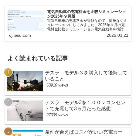
電気自動車の充電料金を比較シミュレーショ
ン2025年９月版
電気自動車の充電料金が複雑なので、簡単なシミ
ュレーションにしてみました。2025年９月の充
電料金比較シミュレーション電気自動車を検討し
ているけれど、どの充電器が料金が安いのか、時
ojitesu.com
2025.03.21
間がどれくらいかかるのかを比較したいが、よく
わからないと思いま...
よく読まれている記事
テスラ モデル３を購入して後悔して
いること
63910 views
テスラ モデル3を１００ｖコンセン
トで充電して3ヵ月たった感想
27339 views
条件が合えばコスパがいい充電カー