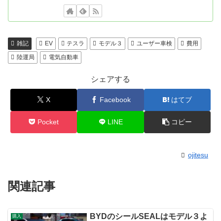
雑記
EV
テスラ
モデル３
ユーザー車検
費用
陸運局
電気自動車
シェアする
X
Facebook
はてブ
Pocket
LINE
コピー
ojitesu
関連記事
BYDのシールSEALはモデル３よ
購入