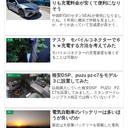
りも充電料金が安くて便利になり
そう
中国BYDのセダンSEALが発売になりまし
たね。１年前に横浜で外観を見ました
が、チリがあっていて完成度が高そうで
した。SEALはモデル３よりも充電が便利
で安そうだと思ったのでその理由を紹介
します。テスラ モデル３の急速充電の
テスラ モバイルコネクターで６
充電
料金スーパーチャ...
ｋｗ充電する方法を考えてみた
モバイルコネクターの充電速度を速くす
ることは可能か
格安DSP、puzu pz-c7をモデル
便利ツール
３に設置してみた
以前購入していた格安DSP PUZU PZ-
C7を設置してみました。スタンダードレ
ンジプラス純正では鳴っていないドアの
ツイーターとAピラーのスピーカーを鳴ら
すのが目的です。購入した商品 PUZU
PZ-C7トヨタ用のハーネスを注文したの
電気自動車のバッテリーは多いほ
雑記
です...
うが良いのか
最近は大容量バッテリーを搭載した電気