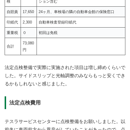
検
ション含む
自賠責
17,650
24ヶ月、車検場の隣の自動車会館の保険窓口
印紙代
2,300
自動車検査登録印紙代
重量税
０
初回は免税
73,080
合計
円
法定点検整備で実際に実施された項目は増し締めくらいで
した。サイドスリップと光軸調整のみならもっと安くでき
るかもしれないと感じました。
法定点検費用
テスラサービスセンターに点検整備をお願いしました。以
前冬に車両前方から異音がしていたことがあったので、点