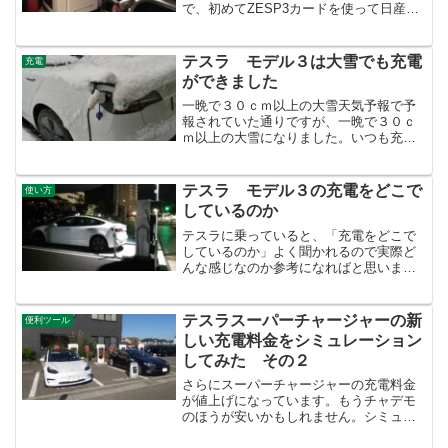
で、初めてZESP3カードを使って日産で
急速充電しました。 となりまちの日
産に90kwの急速充電器ができたようなの
です。モデル３はCHAdeMOアダプター
テスラ モデル３は大雪でも充電
充電
の制約で...
ができました
一晩で３０ｃｍ以上の大雪天気予報で予
報されていた通りですが、一晩で３０ｃ
ｍ以上の大雪になりました。いつも充電
ケーブルを差しっぱなしにしているの
で、本当に大丈夫か少し心配です。こん
な感じになります充電口のカバーがいい
テスラ モデル３の充電をどこで
使い方
具合に雪除けになっています...
しているのか
テスラに乗っていると、「充電をどこで
しているのか」よく聞かれるので実際ど
んな感じなのか参考になればと思いま
す。利用環境自宅１００ｖ１５Ａ日産充
電カードZESP3プレミアム１０妻実家２
００ｖ１５Aテスラ スーパーチャージャ
テスラスーパーチャージャーの新
便利ツール
ーこれらを使い分けて...
しい充電料金をシミュレーション
してみた その２
さらにスーパーチャージャーの充電料金
が値上げになっています。もうチャデモ
のほうが安いかもしれません。シミュレ
ーションを更新してみまし