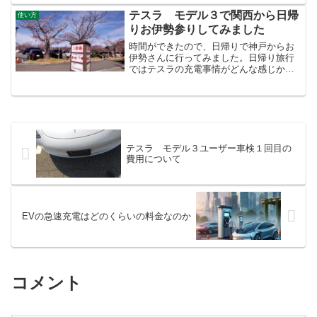
た.jyudenhutu_form { background:
#eaf4ff; padding: 10px...
テスラ モデル３で関西から日帰
使い方
りお伊勢参りしてみました
時間ができたので、日帰りで神戸からお
伊勢さんに行ってみました。日帰り旅行
ではテスラの充電事情がどんな感じか共
有できればと思います。車両は2021年製
ＬＦＰバッテリー搭載の最廉価モデルで
あるスタンダードレンジプラスです。満
充電で４１５ｋｍ走行...
テスラ モデル３ユーザー車検１回目の
費用について
EVの急速充電はどのくらいの料金なのか
コメント