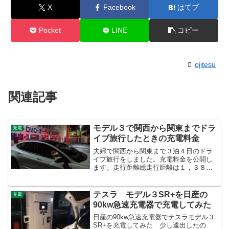
X
Facebook
はてブ
Pocket
LINE
コピー
ojitesu
関連記事
モデル３で関西から関東までドラ
充電
イブ旅行したときの充電料金
夫婦で関西から関東まで３泊４日のドラ
イブ旅行をしました。充電料金を公開し
ます。走行距離総走行距離は１，３８９
Ｋｍです。平均電費は１５４Ｗとなって
います。１０００／１５４＝６．４９Ｋ
ｍ／kWhということになります。しか
テスラ モデル３SR+を日産の
充電
し、オートキャンプとＰＡ...
90kw急速充電器で充電してみた
日産の90kw急速充電器でテスラモデル３
SR+を充電してみた 少し遠出したの