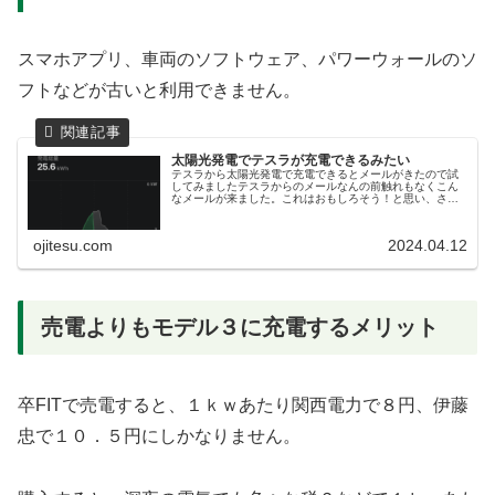
スマホアプリ、車両のソフトウェア、パワーウォールのソ
フトなどが古いと利用できません。
太陽光発電でテスラが充電できるみたい
テスラから太陽光発電で充電できるとメールがきたので試
してみましたテスラからのメールなんの前触れもなくこん
なメールが来ました。これはおもしろそう！と思い、さっ
そく実行できるかやってみました。条件となるソフトウェ
アバージョンと国日本も対象となっ...
ojitesu.com
2024.04.12
売電よりもモデル３に充電するメリット
卒FITで売電すると、１ｋｗあたり関西電力で８円、伊藤
忠で１０．５円にしかなりません。