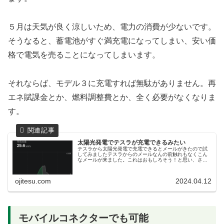
５月は天気が良く涼しいため、電力の消費が少ないです。
そうなると、蓄電池がすぐ満充電になってしまい、安い価
格で電気を売ることになってしまいます。
それならば、モデル３に充電すれば無駄がありません。再
エネ賦課金とか、燃料調整費とか、全く必要がなくなりま
す。
太陽光発電でテスラが充電できるみたい
テスラから太陽光発電で充電できるとメールがきたので試
してみましたテスラからのメールなんの前触れもなくこん
なメールが来ました。これはおもしろそう！と思い、さっ
そく実行できるかやってみました。条件となるソフトウェ
アバージョンと国日本も対象となっ...
ojitesu.com
2024.04.12
モバイルコネクターでも可能