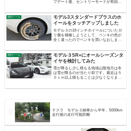
プデート後、セントリーモードが有効で
も、車を降りると１２Vのアクセサリー電
源が切れる仕様になっています。１２Vで
動かしていた冷蔵庫が止まってしまいま
モデル3スタンダードプラスのホ
便利ツール
す。これは痛い。片道...
イールをタッチアップしました
モデル３の18インチホイールについたガ
リ傷を補修しようとして、ペンキの色が
全く違ったのでペンキを買いなおしまし
た。今日は天気が良く気温も上がりそう
なので、再チャレンジです。カラータッ
チが届きました↑最初からこのセットを買
モデル３SR+にオールシーズンタ
便利ツール
えばよかったです。こ...
イヤを検討してみた
雪が降るし少し積もる地域山陰地方は冬
は雪が降るのが当たり前です。最近は５
０ｃｍ以上積もることは少なくなりまし
た。それでも全く積らないということは
あり得ません。ただ、軒先からつららが
ぶら下がっている光景は、ここ10年でほ
とんどみなくなってきま...
テスラ モデル３納車から半年、5000km
走行後の走行可能距離