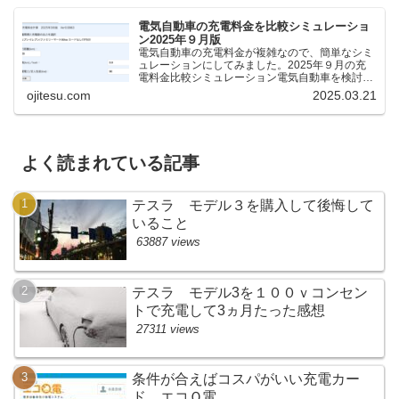
電気自動車の充電料金を比較シミュレーショ
ン2025年９月版
電気自動車の充電料金が複雑なので、簡単なシミ
ュレーションにしてみました。2025年９月の充
電料金比較シミュレーション電気自動車を検討し
ているけれど、どの充電器が料金が安いのか、時
ojitesu.com
2025.03.21
間がどれくらいかかるのかを比較したいが、よく
わからないと思いま...
よく読まれている記事
テスラ モデル３を購入して後悔して
いること
63887 views
テスラ モデル3を１００ｖコンセン
トで充電して3ヵ月たった感想
27311 views
条件が合えばコスパがいい充電カー
ド、エコＱ電