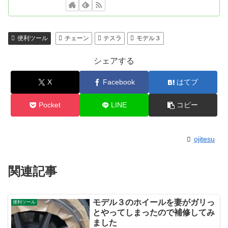
便利ツール
チェーン
テスラ
モデル３
シェアする
X
Facebook
はてブ
Pocket
LINE
コピー
ojitesu
関連記事
モデル３のホイールを妻がガリっ
便利ツール
とやってしまったので補修してみ
ました