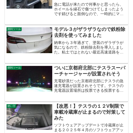
急に電話が来たので何事かと思ったら、
ホイールを縁石で傷つけてしまったよう
です錆びると面倒なので、一時的にマニ
キュアを塗ってもらいました。自損でけ
がもなかったようなのでよかったです。
後輪に傷がついたと聞いて、最初は内輪
モデル３がザラザラなので鉄粉除
便利ツール
差でひかかったと思ってい...
去剤を使ってみました
納車から３年過ぎて、塗装のザラザラが
気になるので、鉄粉除去剤を導入しまし
た。粘土ではとれない最近高速道路をよ
く使うからか、洗車しても塗装を手で触
るとザラザラしている感じがします。粘
土を使ってみても、あまり変化がありま
ついに京都府北部にテスラスーパ
便利ツール
せん。 鉄粉除去剤を使っ...
ーチャージャーが設置されそう
充電砂漠だった京都府北部にテスラの急
速充電器が設置されそうです。テスラの
充電器設置場所は投票できる投票するに
はテスラのアカウントが必要です。投票
がはじまると、テスラアプリなどに通知
が来ます。理由を選択して、設置してほ
【改悪！】テスラの１２V制限で
使い方
しい場所に投票します。京...
車載冷蔵庫が止まるので対策して
みた
ソフトウェアアップデートで冷蔵庫が止
まる２０２５年４月のソフトウェアアッ